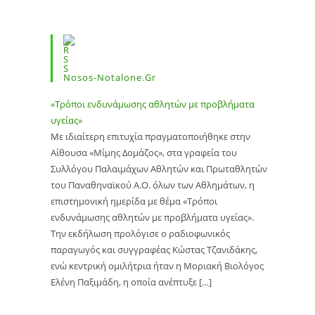
Nosos-Notalone.gr
«Τρόποι ενδυνάμωσης αθλητών με προβλήματα
υγείας»
Με ιδιαίτερη επιτυχία πραγματοποιήθηκε στην
Αίθουσα «Μίμης Δομάζος», στα γραφεία του
Συλλόγου Παλαιμάχων Αθλητών και Πρωταθλητών
του Παναθηναϊκού Α.Ο. όλων των Αθλημάτων, η
επιστημονική ημερίδα με θέμα «Τρόποι
ενδυνάμωσης αθλητών με προβλήματα υγείας».
Την εκδήλωση προλόγισε ο ραδιοφωνικός
παραγωγός και συγγραφέας Κώστας Τζανιδάκης,
ενώ κεντρική ομιλήτρια ήταν η Μοριακή Βιολόγος
Ελένη Παξιμάδη, η οποία ανέπτυξε […]