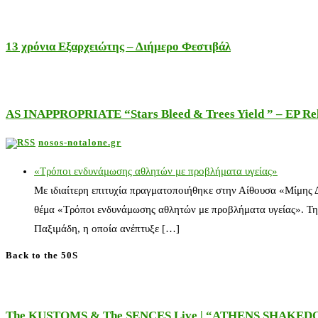
13 χρόνια Εξαρχειώτης – Διήμερο Φεστιβάλ
AS INAPPROPRIATE “Stars Bleed & Trees Yield ” – EP Releas
nosos-notalone.gr
«Τρόποι ενδυνάμωσης αθλητών με προβλήματα υγείας»
Με ιδιαίτερη επιτυχία πραγματοποιήθηκε στην Αίθουσα «Μίμης
θέμα «Τρόποι ενδυνάμωσης αθλητών με προβλήματα υγείας». Τη
Παξιμάδη, η οποία ανέπτυξε […]
Back to the 50S
The KUSTOMS & The SENCES Live | “ATHENS SHAKE