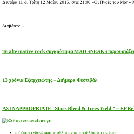
Δευτέρα 11 & Τρίτη 12 Μαΐου 2015, στις 21:00 «Οι Πνοές του Μάη»
Διαβάστε…
Το alternative rock συγκρότημα MAD SNEAKS παρουσιάζει 
13 χρόνια Εξαρχειώτης – Διήμερο Φεστιβάλ
AS INAPPROPRIATE “Stars Bleed & Trees Yield ” – EP Releas
nosos-notalone.gr
«Τρόποι ενδυνάμωσης αθλητών με προβλήματα υγείας»