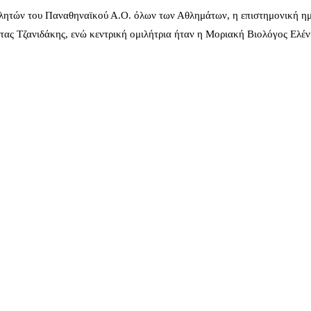
λητών του Παναθηναϊκού Α.Ο. όλων των Αθλημάτων, η επιστημονική ημ
ας Τζανιδάκης, ενώ κεντρική ομιλήτρια ήταν η Μοριακή Βιολόγος Ελέ