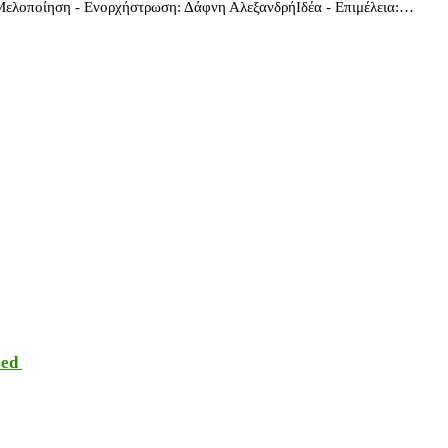
 Μελοποίηση - Ενορχήστρωση: Δάφνη ΑλεξανδρήΙδέα - Επιμέλεια:…
sed