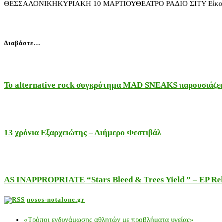
ΘΕΣΣΑΛΟΝΙΚΗΚΥΡΙΑΚΗ 10 ΜΑΡΤΙΟΥΘΕΑΤΡΟ ΡΑΔΙΟ ΣΙΤΥ Είκοσι μέλη
Διαβάστε…
Το alternative rock συγκρότημα MAD SNEAKS παρουσιάζει 
13 χρόνια Εξαρχειώτης – Διήμερο Φεστιβάλ
AS INAPPROPRIATE “Stars Bleed & Trees Yield ” – EP Releas
nosos-notalone.gr
«Τρόποι ενδυνάμωσης αθλητών με προβλήματα υγείας»