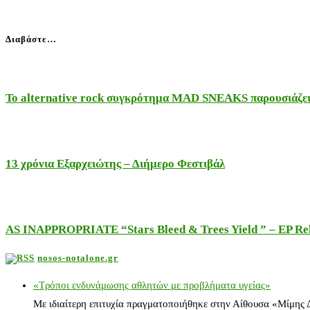
Διαβάστε…
Το alternative rock συγκρότημα MAD SNEAKS παρουσιάζει 
13 χρόνια Εξαρχειώτης – Διήμερο Φεστιβάλ
AS INAPPROPRIATE “Stars Bleed & Trees Yield ” – EP Releas
nosos-notalone.gr
«Τρόποι ενδυνάμωσης αθλητών με προβλήματα υγείας»
Με ιδιαίτερη επιτυχία πραγματοποιήθηκε στην Αίθουσα «Μίμης