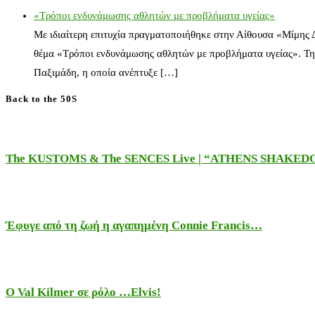
«Τρόποι ενδυνάμωσης αθλητών με προβλήματα υγείας»
Με ιδιαίτερη επιτυχία πραγματοποιήθηκε στην Αίθουσα «Μίμης
θέμα «Τρόποι ενδυνάμωσης αθλητών με προβλήματα υγείας». Τη
Παξιμάδη, η οποία ανέπτυξε […]
Back to the 50S
The KUSTOMS & The SENCES Live | “ATHENS SHAKE
Έφυγε από τη ζωή η αγαπημένη Connie Francis…
Ο Val Kilmer σε ρόλο …Elvis!