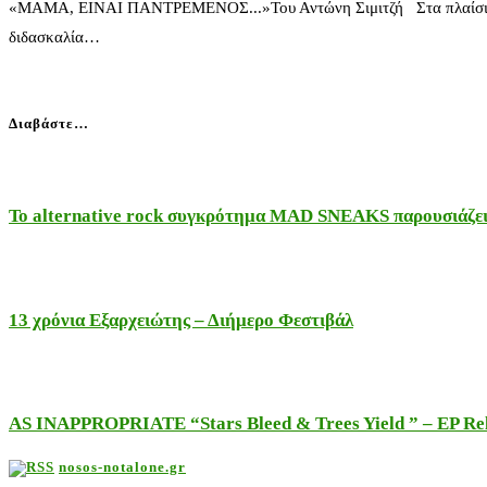
«ΜΑΜΑ, ΕΙΝΑΙ ΠΑΝΤΡΕΜΕΝΟΣ...»Του Αντώνη Σιμιτζή Στα πλαίσια της μ
διδασκαλία…
Διαβάστε…
Το alternative rock συγκρότημα MAD SNEAKS παρουσιάζει 
13 χρόνια Εξαρχειώτης – Διήμερο Φεστιβάλ
AS INAPPROPRIATE “Stars Bleed & Trees Yield ” – EP Releas
nosos-notalone.gr