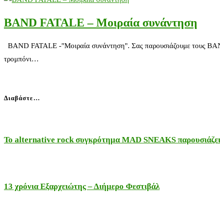
BAND FATALE – Μοιραία συνάντηση
BAND FATALE -"Μοιραία συνάντηση". Σας παρουσιάζουμε τους BAND F
τρομπόνι…
Διαβάστε…
Το alternative rock συγκρότημα MAD SNEAKS παρουσιάζει 
13 χρόνια Εξαρχειώτης – Διήμερο Φεστιβάλ