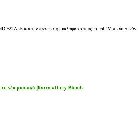
ATALE και την πρόσφατη κυκλοφορία τους, το cd "Μοιραία συνάντηση
το νέο μουσικό βίντεο «Dirty Blood»