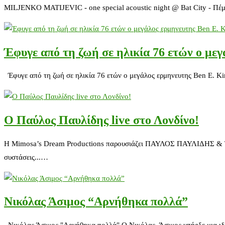
MILJENKO MATIJEVIC - one special acoustic night @ Bat City - Π
Έφυγε από τη ζωή σε ηλικία 76 ετών ο με
Έφυγε από τη ζωή σε ηλικία 76 ετών ο μεγάλος ερμηνευτης Ben E. Kin
O Παύλος Παυλίδης live στο Λονδίνο!
Η Mimosa’s Dream Productions παρουσιάζει ΠΑΥΛΟΣ ΠΑΥΛΙΔΗΣ & ΤΗΕ
συστάσεις...…
Nικόλας Άσιμος “Αρνήθηκα πολλά”
Nικόλας Άσιμος "Αρνήθηκα πολλά" Ο Νικόλας Άσιμος υπήρξε μια ιδιαί