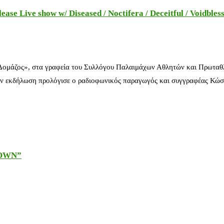
e Live show w/ Diseased / Noctifera / Deceitful / Voidbles
 Δομάζος», στα γραφεία του Συλλόγου Παλαιμάχων Αθλητών και Πρωταθ
ν εκδήλωση προλόγισε ο ραδιοφωνικός παραγωγός και συγγραφέας Κώστ
DOWN”