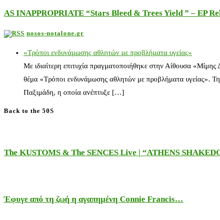
AS INAPPROPRIATE “Stars Bleed & Trees Yield ” – EP Releas
nosos-notalone.gr
«Τρόποι ενδυνάμωσης αθλητών με προβλήματα υγείας»
Με ιδιαίτερη επιτυχία πραγματοποιήθηκε στην Αίθουσα «Μίμης
θέμα «Τρόποι ενδυνάμωσης αθλητών με προβλήματα υγείας». Τη
Παξιμάδη, η οποία ανέπτυξε […]
Back to the 50S
The KUSTOMS & The SENCES Live | “ATHENS SHAKE
Έφυγε από τη ζωή η αγαπημένη Connie Francis…