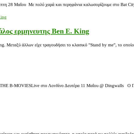
έμπτη 28 Μαΐου Με πολύ χαρά και περηφάνια καλωσορίζουμε στο Bat C
γάλος ερμηνευτης Ben E. King
g. Μεταξύ άλλων είχε τραγουδήσει το κλασικό ''Stand by me'', το οποί
 B-MOVIESLive στο Λονδίνο Δευτέρα 11 Μαΐου @ Dingwalls O Παύλος
τερη και ευαίσθητη προσωπικότητα, η οποία παρά τις πολλές αντιξοότη