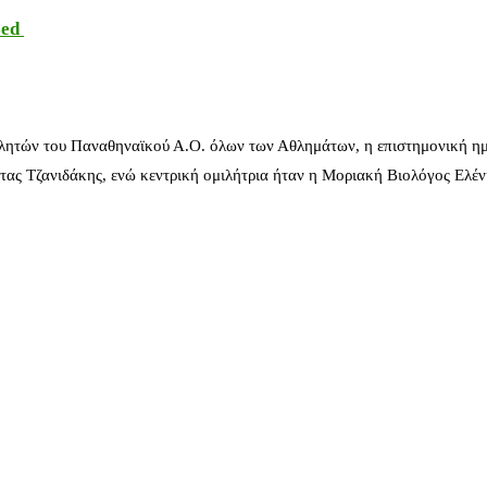
sed
λητών του Παναθηναϊκού Α.Ο. όλων των Αθλημάτων, η επιστημονική ημ
ας Τζανιδάκης, ενώ κεντρική ομιλήτρια ήταν η Μοριακή Βιολόγος Ελέ