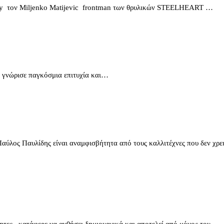
ity τον Miljenko Matijevic frontman των θρυλικών STEELHEART …
ο γνώρισε παγκόσμια επιτυχία και…
 Παυλίδης είναι αναμφισβήτητα από τους καλλιτέχνες που δεν χρει
τες , κατάφερε να ανθήσει δημιουργικά και αποτελεί από μόνος του…