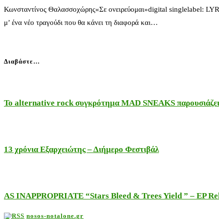
Κωνσταντίνος Θαλασσοχώρης«Σε ονειρεύομαι»digital singlelabel: LY
μ’ ένα νέο τραγούδι που θα κάνει τη διαφορά και…
Διαβάστε…
Το alternative rock συγκρότημα MAD SNEAKS παρουσιάζει 
13 χρόνια Εξαρχειώτης – Διήμερο Φεστιβάλ
AS INAPPROPRIATE “Stars Bleed & Trees Yield ” – EP Releas
nosos-notalone.gr