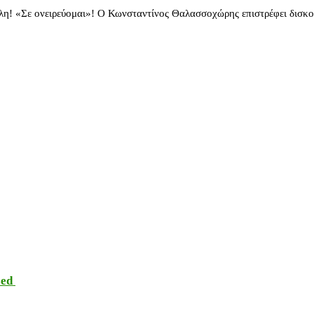
λη! «Σε ονειρεύομαι»! Ο Κωνσταντίνος Θαλασσοχώρης επιστρέφει δισκ
sed