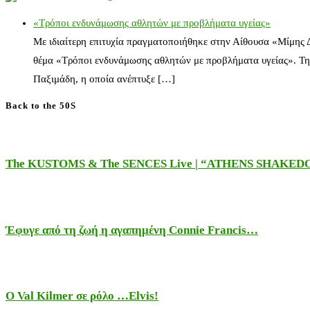
«Τρόποι ενδυνάμωσης αθλητών με προβλήματα υγείας»
Με ιδιαίτερη επιτυχία πραγματοποιήθηκε στην Αίθουσα «Μίμης
θέμα «Τρόποι ενδυνάμωσης αθλητών με προβλήματα υγείας». Τη
Παξιμάδη, η οποία ανέπτυξε […]
Back to the 50S
The KUSTOMS & The SENCES Live | “ATHENS SHAKE
Έφυγε από τη ζωή η αγαπημένη Connie Francis…
Ο Val Kilmer σε ρόλο …Elvis!