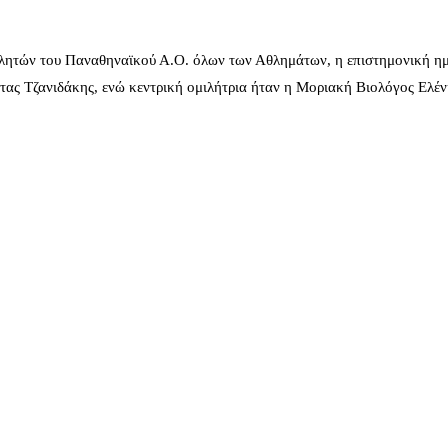
λητών του Παναθηναϊκού Α.Ο. όλων των Αθλημάτων, η επιστημονική ημ
ας Τζανιδάκης, ενώ κεντρική ομιλήτρια ήταν η Μοριακή Βιολόγος Ελέ