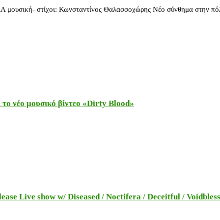
RA μουσική- στίχοι: Κωνσταντίνος Θαλασσοχώρης Νέο σύνθημα στην πό
το νέο μουσικό βίντεο «Dirty Blood»
e Live show w/ Diseased / Noctifera / Deceitful / Voidbles