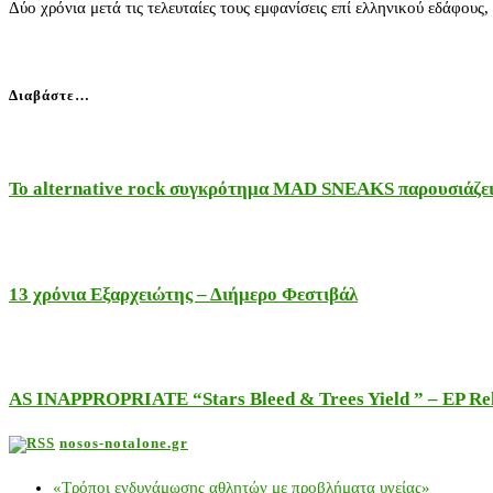
Δύο χρόνια μετά τις τελευταίες τους εμφανίσεις επί ελληνικού εδάφο
Διαβάστε…
Το alternative rock συγκρότημα MAD SNEAKS παρουσιάζει 
13 χρόνια Εξαρχειώτης – Διήμερο Φεστιβάλ
AS INAPPROPRIATE “Stars Bleed & Trees Yield ” – EP Releas
nosos-notalone.gr
«Τρόποι ενδυνάμωσης αθλητών με προβλήματα υγείας»