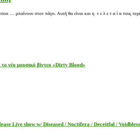
rion … μπαίνουν στον πάγο. Αυτή θα είναι και η τ ε λ ε τ α ί α τους π
το νέο μουσικό βίντεο «Dirty Blood»
e Live show w/ Diseased / Noctifera / Deceitful / Voidbles