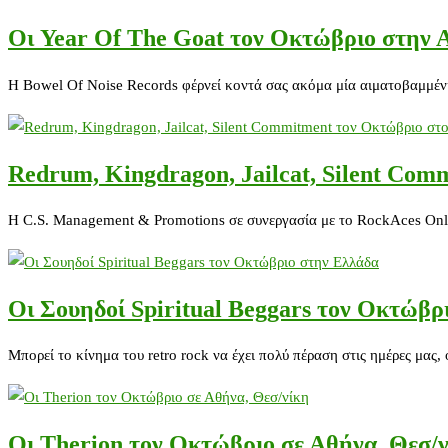
Οι Year Of The Goat τον Οκτώβριο στην 
Η Bowel Of Noise Records φέρνεί κοντά σας ακόμα μία αιματοβαμμέ
Redrum, Kingdragon, Jailcat, Silent Com
H C.S. Management & Promotions σε συνεργασία με το RockAces Onli
Οι Σουηδοί Spiritual Beggars τον Οκτώβρ
Μπορεί το κίνημα του retro rock να έχει πολύ πέραση στις ημέρες μ
Οι Therion τον Οκτώβριο σε Αθήνα, Θεσ/