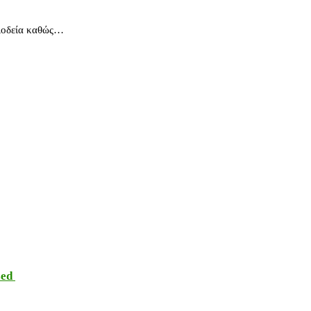
εριοδεία καθώς…
sed