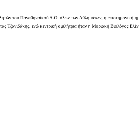
λητών του Παναθηναϊκού Α.Ο. όλων των Αθλημάτων, η επιστημονική ημ
ας Τζανιδάκης, ενώ κεντρική ομιλήτρια ήταν η Μοριακή Βιολόγος Ελέ