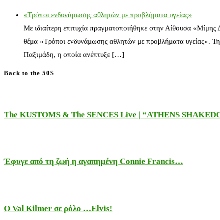
«Τρόποι ενδυνάμωσης αθλητών με προβλήματα υγείας»
Με ιδιαίτερη επιτυχία πραγματοποιήθηκε στην Αίθουσα «Μίμης
θέμα «Τρόποι ενδυνάμωσης αθλητών με προβλήματα υγείας». Τη
Παξιμάδη, η οποία ανέπτυξε […]
Back to the 50S
The KUSTOMS & The SENCES Live | “ATHENS SHAKE
Έφυγε από τη ζωή η αγαπημένη Connie Francis…
Ο Val Kilmer σε ρόλο …Elvis!