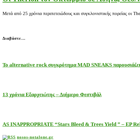
Mετά από 25 χρόνια περιπετειώδους και συγκλονιστικής πορείας οι The
Διαβάστε…
Το alternative rock συγκρότημα MAD SNEAKS παρουσιάζει 
13 χρόνια Εξαρχειώτης – Διήμερο Φεστιβάλ
AS INAPPROPRIATE “Stars Bleed & Trees Yield ” – EP Releas
nosos-notalone.gr