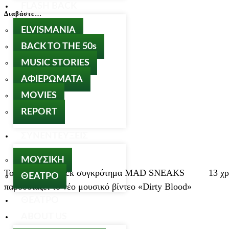
FLASH BACK
Διαβάστε…
ELVISMANIA
BACK TO THE 50s
MUSIC STORIES
ΑΦΙΕΡΩΜΑΤΑ
MOVIES
REPORT
ΣΥΝΕΝΤΕΥΞΕΙΣ
ΜΟΥΣΙΚΗ
Το alternative rock συγκρότημα MAD SNEAKS
13 χ
ΘΕΑΤΡΟ
παρουσιάζει το νέο μουσικό βίντεο «Dirty Blood»
ΘΕΑΤΡΟ
ABOUT US