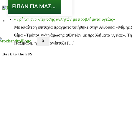
ΕΙΠΑΝ ΓΙΑ ΜΑΣ….
nosos-notalone.gr
«Τρόποι ενδυνάμωσης αθλητών με προβλήματα υγείας»
ΕΠΙΚΟΙΝΩΝΙΑ
Με ιδιαίτερη επιτυχία πραγματοποιήθηκε στην Αίθουσα «Μίμης
θέμα «Τρόποι ενδυνάμωσης αθλητών με προβλήματα υγείας». Τη
X
Παξιμάδη, η οποία ανέπτυξε […]
Back to the 50S