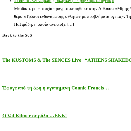
«Τρόποι ενδυνάμωσης αθλητών με προβλήματα υγείας»
Με ιδιαίτερη επιτυχία πραγματοποιήθηκε στην Αίθουσα «Μίμης
θέμα «Τρόποι ενδυνάμωσης αθλητών με προβλήματα υγείας». Τη
Παξιμάδη, η οποία ανέπτυξε […]
Back to the 50S
The KUSTOMS & The SENCES Live | “ATHENS SHAKE
Έφυγε από τη ζωή η αγαπημένη Connie Francis…
Ο Val Kilmer σε ρόλο …Elvis!