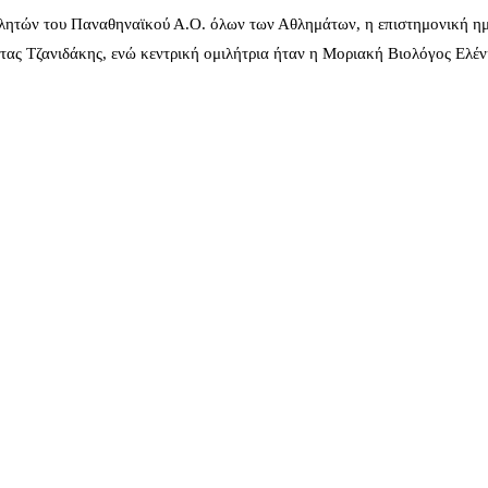
λητών του Παναθηναϊκού Α.Ο. όλων των Αθλημάτων, η επιστημονική ημ
ας Τζανιδάκης, ενώ κεντρική ομιλήτρια ήταν η Μοριακή Βιολόγος Ελέ