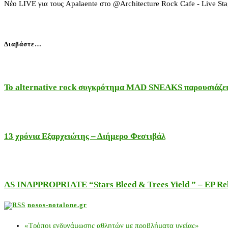
Νέο LIVE για τους Apalaente στο @Architecture Rock Cafe - Live Sta
Διαβάστε…
Το alternative rock συγκρότημα MAD SNEAKS παρουσιάζει 
13 χρόνια Εξαρχειώτης – Διήμερο Φεστιβάλ
AS INAPPROPRIATE “Stars Bleed & Trees Yield ” – EP Releas
nosos-notalone.gr
«Τρόποι ενδυνάμωσης αθλητών με προβλήματα υγείας»