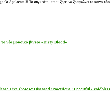
ge Οι Apalaente!!! Το συγκρότημα που ξέρει να ξεσηκώνει το κοινό τό
το νέο μουσικό βίντεο «Dirty Blood»
e Live show w/ Diseased / Noctifera / Deceitful / Voidbles