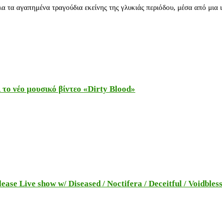
 τα αγαπημένα τραγούδια εκείνης της γλυκιάς περιόδου, μέσα από μια
το νέο μουσικό βίντεο «Dirty Blood»
e Live show w/ Diseased / Noctifera / Deceitful / Voidbles