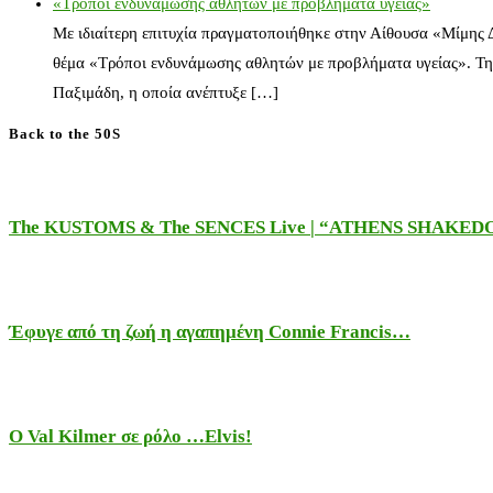
«Τρόποι ενδυνάμωσης αθλητών με προβλήματα υγείας»
Με ιδιαίτερη επιτυχία πραγματοποιήθηκε στην Αίθουσα «Μίμης
θέμα «Τρόποι ενδυνάμωσης αθλητών με προβλήματα υγείας». Τη
Παξιμάδη, η οποία ανέπτυξε […]
Back to the 50S
The KUSTOMS & The SENCES Live | “ATHENS SHAKE
Έφυγε από τη ζωή η αγαπημένη Connie Francis…
Ο Val Kilmer σε ρόλο …Elvis!