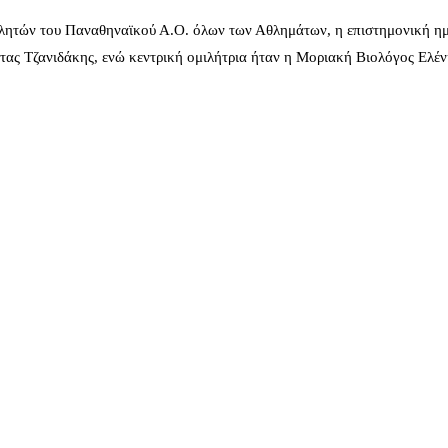
λητών του Παναθηναϊκού Α.Ο. όλων των Αθλημάτων, η επιστημονική ημ
ας Τζανιδάκης, ενώ κεντρική ομιλήτρια ήταν η Μοριακή Βιολόγος Ελέ