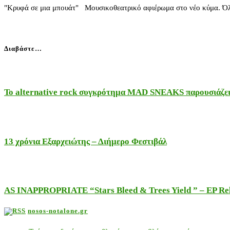
"Κρυφά σε μια μπουάτ" Μουσικοθεατρικό αφιέρωμα στο νέο κύμα. Όλα
Διαβάστε…
Το alternative rock συγκρότημα MAD SNEAKS παρουσιάζει 
13 χρόνια Εξαρχειώτης – Διήμερο Φεστιβάλ
AS INAPPROPRIATE “Stars Bleed & Trees Yield ” – EP Releas
nosos-notalone.gr