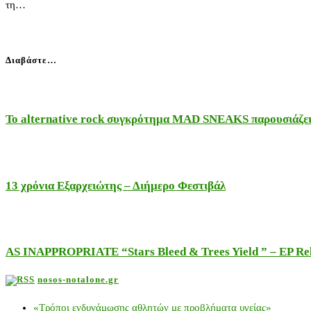
τη…
Διαβάστε…
Το alternative rock συγκρότημα MAD SNEAKS παρουσιάζει 
13 χρόνια Εξαρχειώτης – Διήμερο Φεστιβάλ
AS INAPPROPRIATE “Stars Bleed & Trees Yield ” – EP Releas
nosos-notalone.gr
«Τρόποι ενδυνάμωσης αθλητών με προβλήματα υγείας»