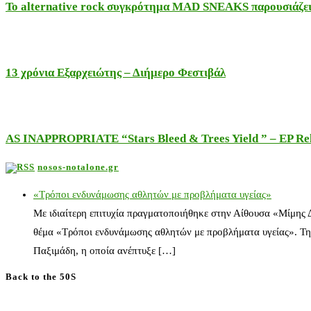
Το alternative rock συγκρότημα MAD SNEAKS παρουσιάζει 
13 χρόνια Εξαρχειώτης – Διήμερο Φεστιβάλ
AS INAPPROPRIATE “Stars Bleed & Trees Yield ” – EP Releas
nosos-notalone.gr
«Τρόποι ενδυνάμωσης αθλητών με προβλήματα υγείας»
Με ιδιαίτερη επιτυχία πραγματοποιήθηκε στην Αίθουσα «Μίμης
θέμα «Τρόποι ενδυνάμωσης αθλητών με προβλήματα υγείας». Τη
Παξιμάδη, η οποία ανέπτυξε […]
Back to the 50S