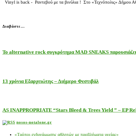
Vinyl is back - Ραντεβού με τα βινύλια ! Στo «Τεχνόπολις» Δήμου 
Διαβάστε…
Το alternative rock συγκρότημα MAD SNEAKS παρουσιάζει 
13 χρόνια Εξαρχειώτης – Διήμερο Φεστιβάλ
AS INAPPROPRIATE “Stars Bleed & Trees Yield ” – EP Releas
nosos-notalone.gr
«Τρόποι ενδυνάμωσης αθλητών με προβλήματα υγείας»