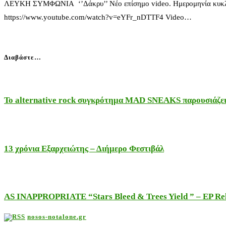
ΛΕΥΚΗ ΣΥΜΦΩΝΙΑ ‘’Δάκρυ’’ Νέο επίσημο video. Ημερομηνία κυκλοφ
https://www.youtube.com/watch?v=eYFr_nDTTF4 Video…
Διαβάστε…
Το alternative rock συγκρότημα MAD SNEAKS παρουσιάζει 
13 χρόνια Εξαρχειώτης – Διήμερο Φεστιβάλ
AS INAPPROPRIATE “Stars Bleed & Trees Yield ” – EP Releas
nosos-notalone.gr