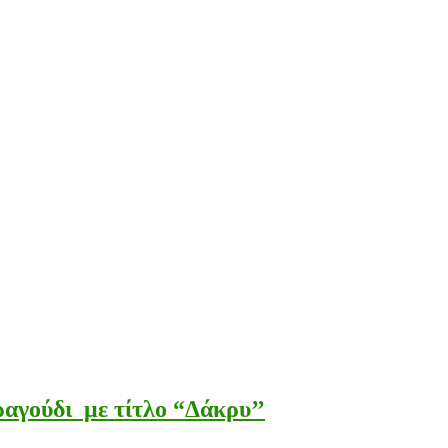
γούδι με τίτλο “Δάκρυ’’