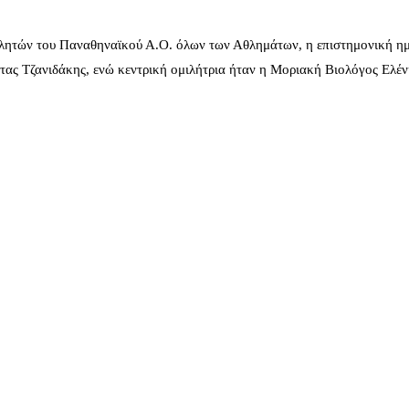
λητών του Παναθηναϊκού Α.Ο. όλων των Αθλημάτων, η επιστημονική ημ
ας Τζανιδάκης, ενώ κεντρική ομιλήτρια ήταν η Μοριακή Βιολόγος Ελέ