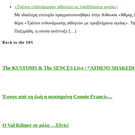
«Τρόποι ενδυνάμωσης αθλητών με προβλήματα υγείας»
Με ιδιαίτερη επιτυχία πραγματοποιήθηκε στην Αίθουσα «Μίμης
θέμα «Τρόποι ενδυνάμωσης αθλητών με προβλήματα υγείας». Τη
Παξιμάδη, η οποία ανέπτυξε […]
Back to the 50S
The KUSTOMS & The SENCES Live | “ATHENS SHAKE
Έφυγε από τη ζωή η αγαπημένη Connie Francis…
Ο Val Kilmer σε ρόλο …Elvis!