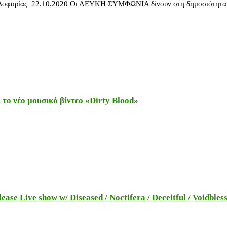
ορίας 22.10.2020 Οι ΛΕΥΚΗ ΣΥΜΦΩΝΙΑ δίνουν στη δημοσιότητα το ν
το νέο μουσικό βίντεο «Dirty Blood»
e Live show w/ Diseased / Noctifera / Deceitful / Voidbles