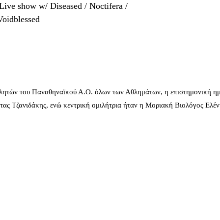
Live show w/ Diseased / Noctifera /
 Voidblessed
λητών του Παναθηναϊκού Α.Ο. όλων των Αθλημάτων, η επιστημονική ημ
ας Τζανιδάκης, ενώ κεντρική ομιλήτρια ήταν η Μοριακή Βιολόγος Ελέ