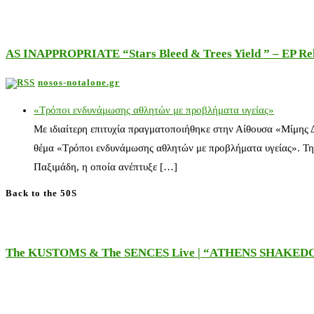
AS INAPPROPRIATE “Stars Bleed & Trees Yield ” – EP Releas
nosos-notalone.gr
«Τρόποι ενδυνάμωσης αθλητών με προβλήματα υγείας»
Με ιδιαίτερη επιτυχία πραγματοποιήθηκε στην Αίθουσα «Μίμης
θέμα «Τρόποι ενδυνάμωσης αθλητών με προβλήματα υγείας». Τη
Παξιμάδη, η οποία ανέπτυξε […]
Back to the 50S
The KUSTOMS & The SENCES Live | “ATHENS SHAKE