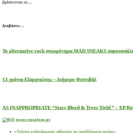
βρίσκονται οι…
Διαβάστε…
Το alternative rock συγκρότημα MAD SNEAKS παρουσιάζει 
13 χρόνια Εξαρχειώτης – Διήμερο Φεστιβάλ
AS INAPPROPRIATE “Stars Bleed & Trees Yield ” – EP Releas
nosos-notalone.gr
«Τρόποι ενδυνάμωσης αθλητών με προβλήματα υγείας»