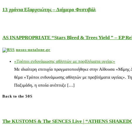
13 χρόνια Εξαρχειώτης – Διήμερο Φεστιβάλ
AS INAPPROPRIATE “Stars Bleed & Trees Yield ” – EP Releas
nosos-notalone.gr
«Τρόποι ενδυνάμωσης αθλητών με προβλήματα υγείας»
Με ιδιαίτερη επιτυχία πραγματοποιήθηκε στην Αίθουσα «Μίμης
θέμα «Τρόποι ενδυνάμωσης αθλητών με προβλήματα υγείας». Τη
Παξιμάδη, η οποία ανέπτυξε […]
Back to the 50S
The KUSTOMS & The SENCES Live | “ATHENS SHAKE