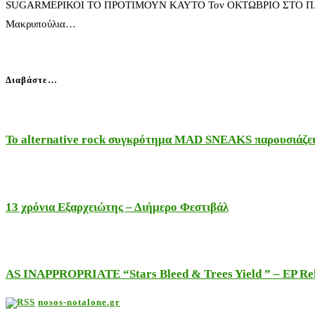
SUGARΜΕΡΙΚΟΙ ΤΟ ΠΡΟΤΙΜΟΥΝ ΚΑΥΤΟ Τον ΟΚΤΩΒΡΙΟ ΣΤΟ ΠΑΛΛΑΣ Ο Σ
Μακρυπούλια…
Διαβάστε…
Το alternative rock συγκρότημα MAD SNEAKS παρουσιάζει 
13 χρόνια Εξαρχειώτης – Διήμερο Φεστιβάλ
AS INAPPROPRIATE “Stars Bleed & Trees Yield ” – EP Releas
nosos-notalone.gr