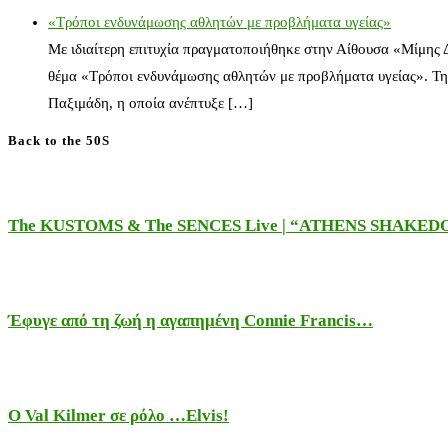
«Τρόποι ενδυνάμωσης αθλητών με προβλήματα υγείας»
Με ιδιαίτερη επιτυχία πραγματοποιήθηκε στην Αίθουσα «Μίμης
θέμα «Τρόποι ενδυνάμωσης αθλητών με προβλήματα υγείας». Τη
Παξιμάδη, η οποία ανέπτυξε […]
Back to the 50S
The KUSTOMS & The SENCES Live | “ATHENS SHAKE
Έφυγε από τη ζωή η αγαπημένη Connie Francis…
Ο Val Kilmer σε ρόλο …Elvis!