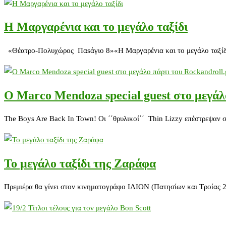
H Μαργαρένια και το μεγάλο ταξίδι
«Θέατρο-Πολυχώρος Παsάγιο 8»«H Μαργαρένια και το μεγάλο ταξίδι»
Ο Marco Mendoza special guest στο μεγάλο
The Boys Are Back In Town! Οι ΄΄θρυλικοί΄΄ Thin Lizzy επέστρεψαν
Το μεγάλο ταξίδι της Ζαράφα
Πρεμιέρα θα γίνει στον κινηματογράφο ΙΛΙΟΝ (Πατησίων και Τροίας 