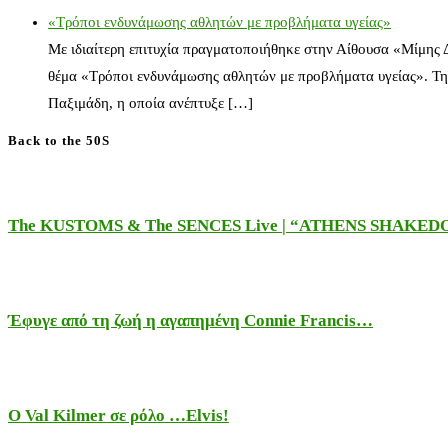
«Τρόποι ενδυνάμωσης αθλητών με προβλήματα υγείας»
Με ιδιαίτερη επιτυχία πραγματοποιήθηκε στην Αίθουσα «Μίμης
θέμα «Τρόποι ενδυνάμωσης αθλητών με προβλήματα υγείας». Τη
Παξιμάδη, η οποία ανέπτυξε […]
Back to the 50S
The KUSTOMS & The SENCES Live | “ATHENS SHAKE
Έφυγε από τη ζωή η αγαπημένη Connie Francis…
Ο Val Kilmer σε ρόλο …Elvis!