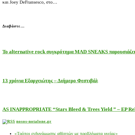
και Joey DeFransesco, στο…
Διαβάστε…
Το alternative rock συγκρότημα MAD SNEAKS παρουσιάζει 
13 χρόνια Εξαρχειώτης – Διήμερο Φεστιβάλ
AS INAPPROPRIATE “Stars Bleed & Trees Yield ” – EP Releas
nosos-notalone.gr
«Τρόποι ενδυνάμωσης αθλητών με προβλήματα υγείας»