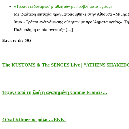
«Τρόποι ενδυνάμωσης αθλητών με προβλήματα υγείας»
Με ιδιαίτερη επιτυχία πραγματοποιήθηκε στην Αίθουσα «Μίμης
θέμα «Τρόποι ενδυνάμωσης αθλητών με προβλήματα υγείας». Τη
Παξιμάδη, η οποία ανέπτυξε […]
Back to the 50S
The KUSTOMS & The SENCES Live | “ATHENS SHAKE
Έφυγε από τη ζωή η αγαπημένη Connie Francis…
Ο Val Kilmer σε ρόλο …Elvis!