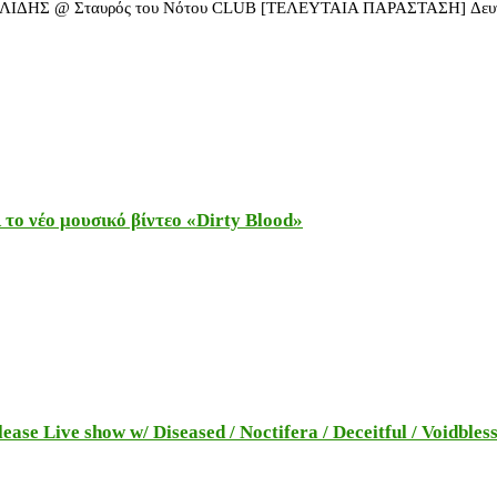
Σ @ Σταυρός του Νότου CLUB [ΤΕΛΕΥΤΑΙΑ ΠΑΡΑΣΤΑΣΗ] Δευτέ
το νέο μουσικό βίντεο «Dirty Blood»
e Live show w/ Diseased / Noctifera / Deceitful / Voidbles