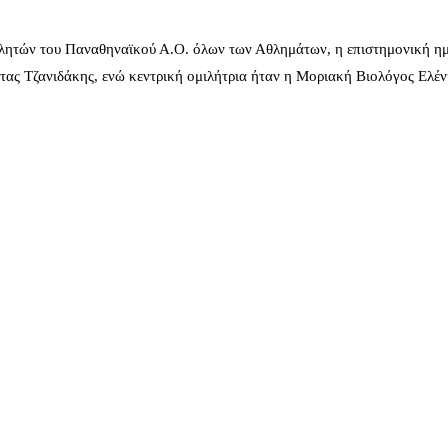
λητών του Παναθηναϊκού Α.Ο. όλων των Αθλημάτων, η επιστημονική ημ
ας Τζανιδάκης, ενώ κεντρική ομιλήτρια ήταν η Μοριακή Βιολόγος Ελέ