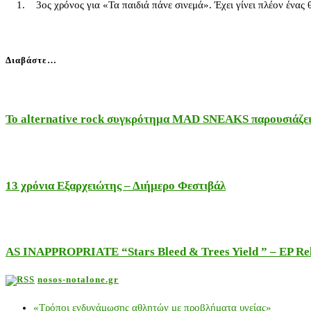
1. 3ος χρόνος για «Τα παιδιά πάνε σινεμά». Έχει γίνει πλέον ένας θ
Διαβάστε…
Το alternative rock συγκρότημα MAD SNEAKS παρουσιάζει 
13 χρόνια Εξαρχειώτης – Διήμερο Φεστιβάλ
AS INAPPROPRIATE “Stars Bleed & Trees Yield ” – EP Releas
nosos-notalone.gr
«Τρόποι ενδυνάμωσης αθλητών με προβλήματα υγείας»