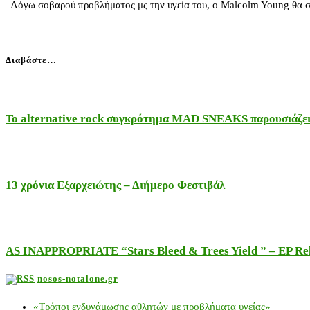
Λόγω σοβαρού προβλήματος μς την υγεία του, ο Malcolm Young θα στ
Διαβάστε…
Το alternative rock συγκρότημα MAD SNEAKS παρουσιάζει 
13 χρόνια Εξαρχειώτης – Διήμερο Φεστιβάλ
AS INAPPROPRIATE “Stars Bleed & Trees Yield ” – EP Releas
nosos-notalone.gr
«Τρόποι ενδυνάμωσης αθλητών με προβλήματα υγείας»