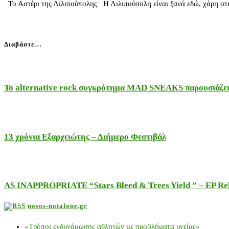
Το Αστέρι της Λιλιπούπολης Η Λιλιπούπολη είναι ξανά εδώ, χάρη στ
Διαβάστε…
Το alternative rock συγκρότημα MAD SNEAKS παρουσιάζει 
13 χρόνια Εξαρχειώτης – Διήμερο Φεστιβάλ
AS INAPPROPRIATE “Stars Bleed & Trees Yield ” – EP Releas
nosos-notalone.gr
«Τρόποι ενδυνάμωσης αθλητών με προβλήματα υγείας»