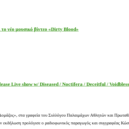
το νέο μουσικό βίντεο «Dirty Blood»
e Live show w/ Diseased / Noctifera / Deceitful / Voidbles
 Δομάζος», στα γραφεία του Συλλόγου Παλαιμάχων Αθλητών και Πρωταθ
ν εκδήλωση προλόγισε ο ραδιοφωνικός παραγωγός και συγγραφέας Κώστ