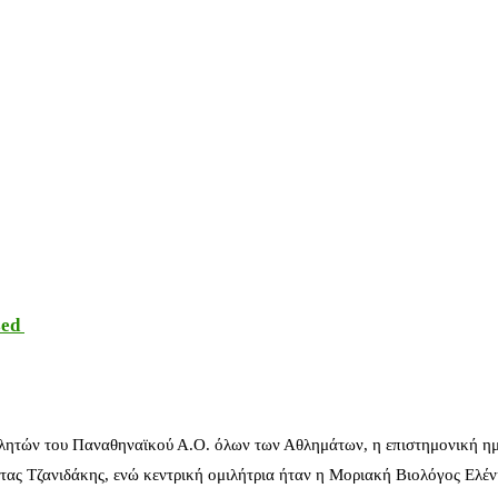
sed
λητών του Παναθηναϊκού Α.Ο. όλων των Αθλημάτων, η επιστημονική ημ
ας Τζανιδάκης, ενώ κεντρική ομιλήτρια ήταν η Μοριακή Βιολόγος Ελέ