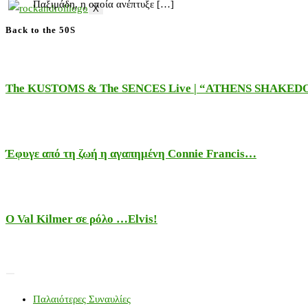
Παξιμάδη, η οποία ανέπτυξε […]
X
Back to the 50S
The KUSTOMS & The SENCES Live | “ATHENS SHAKE
Έφυγε από τη ζωή η αγαπημένη Connie Francis…
Ο Val Kilmer σε ρόλο …Elvis!
Παλαιότερες Συναυλίες