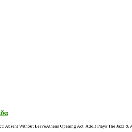
άδα
 Act: Αbsent Without LeaveAthens Opening Act: Adolf Plays The Jazz