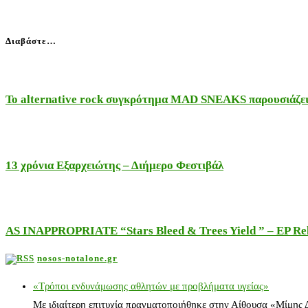
Διαβάστε…
Το alternative rock συγκρότημα MAD SNEAKS παρουσιάζει 
13 χρόνια Εξαρχειώτης – Διήμερο Φεστιβάλ
AS INAPPROPRIATE “Stars Bleed & Trees Yield ” – EP Releas
nosos-notalone.gr
«Τρόποι ενδυνάμωσης αθλητών με προβλήματα υγείας»
Με ιδιαίτερη επιτυχία πραγματοποιήθηκε στην Αίθουσα «Μίμης