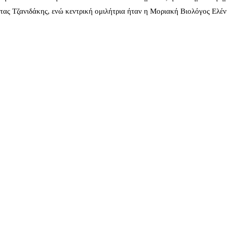
ας Τζανιδάκης, ενώ κεντρική ομιλήτρια ήταν η Μοριακή Βιολόγος Ελέ