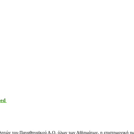
sed
λητών του Παναθηναϊκού Α.Ο. όλων των Αθλημάτων, η επιστημονική ημ