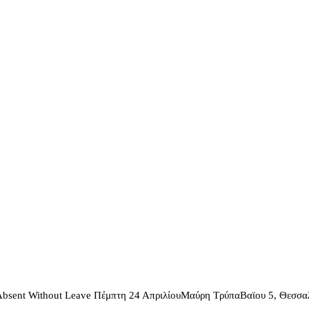
 & Absent Without Leave Πέμπτη 24 ΑπριλίουΜαύρη ΤρύπαΒαϊου 5, Θεσ