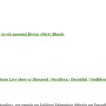
το νέο μουσικό βίντεο «Dirty Blood»
e Live show w/ Diseased / Noctifera / Deceitful / Voidbles
 Δομάζος», στα γραφεία του Συλλόγου Παλαιμάχων Αθλητών και Πρωταθ