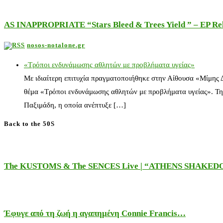
AS INAPPROPRIATE “Stars Bleed & Trees Yield ” – EP Releas
nosos-notalone.gr
«Τρόποι ενδυνάμωσης αθλητών με προβλήματα υγείας»
Με ιδιαίτερη επιτυχία πραγματοποιήθηκε στην Αίθουσα «Μίμης
θέμα «Τρόποι ενδυνάμωσης αθλητών με προβλήματα υγείας». Τη
Παξιμάδη, η οποία ανέπτυξε […]
Back to the 50S
The KUSTOMS & The SENCES Live | “ATHENS SHAKE
Έφυγε από τη ζωή η αγαπημένη Connie Francis…