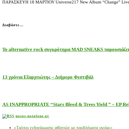
ΠΑΡΑΣΚΕΥΗ 18 ΜΑΡΤΙΟΥ Universe217 New Album “Change” Live Prese
Διαβάστε…
Το alternative rock συγκρότημα MAD SNEAKS παρουσιάζει 
13 χρόνια Εξαρχειώτης – Διήμερο Φεστιβάλ
AS INAPPROPRIATE “Stars Bleed & Trees Yield ” – EP Releas
nosos-notalone.gr
«Τρόποι ενδυνάμωσης αθλητών με προβλήματα υγείας»