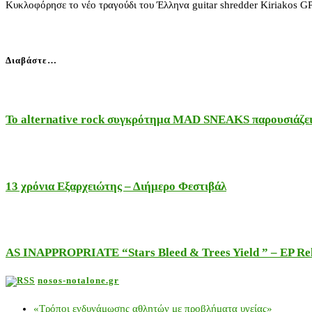
Κυκλοφόρησε το νέο τραγούδι του Έλληνα guitar shredder Kiriakos GP 
Διαβάστε…
Το alternative rock συγκρότημα MAD SNEAKS παρουσιάζει 
13 χρόνια Εξαρχειώτης – Διήμερο Φεστιβάλ
AS INAPPROPRIATE “Stars Bleed & Trees Yield ” – EP Releas
nosos-notalone.gr
«Τρόποι ενδυνάμωσης αθλητών με προβλήματα υγείας»