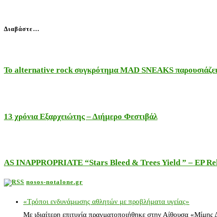
Διαβάστε…
Το alternative rock συγκρότημα MAD SNEAKS παρουσιάζει 
13 χρόνια Εξαρχειώτης – Διήμερο Φεστιβάλ
AS INAPPROPRIATE “Stars Bleed & Trees Yield ” – EP Releas
nosos-notalone.gr
«Τρόποι ενδυνάμωσης αθλητών με προβλήματα υγείας»
Με ιδιαίτερη επιτυχία πραγματοποιήθηκε στην Αίθουσα «Μίμης