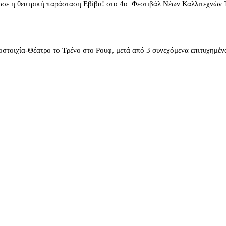
σε η θεατρική παράσταση Εβίβα! στο 4ο Φεστιβάλ Νέων Καλλιτεχνών
χία-Θέατρο το Τρένο στο Ρουφ, μετά από 3 συνεχόμενα επιτυχημέν