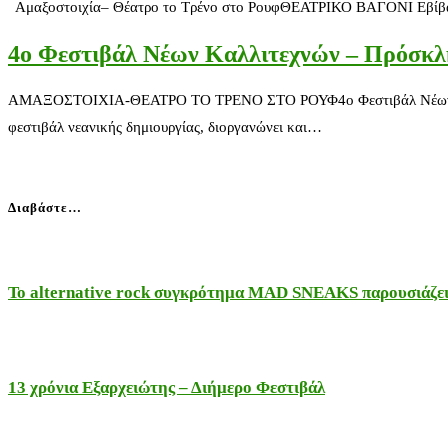
Αμαξοστοιχία– Θέατρο το Τρένο στο ΡουφΘΕΑΤΡΙΚΟ ΒΑΓΟΝΙ Εβίβα! 
4ο Φεστιβάλ Νέων Καλλιτεχνών – Πρόσκλη
ΑΜΑΞΟΣΤΟΙΧΙΑ-ΘΕΑΤΡΟ ΤΟ ΤΡΕΝΟ ΣΤΟ ΡΟΥΦ4ο Φεστιβάλ Νέων Καλλιτ
φεστιβάλ νεανικής δημιουργίας, διοργανώνει και…
Διαβάστε…
Το alternative rock συγκρότημα MAD SNEAKS παρουσιάζει 
13 χρόνια Εξαρχειώτης – Διήμερο Φεστιβάλ