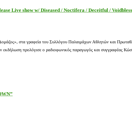
e Live show w/ Diseased / Noctifera / Deceitful / Voidbles
 Δομάζος», στα γραφεία του Συλλόγου Παλαιμάχων Αθλητών και Πρωταθ
ν εκδήλωση προλόγισε ο ραδιοφωνικός παραγωγός και συγγραφέας Κώστ
DOWN”