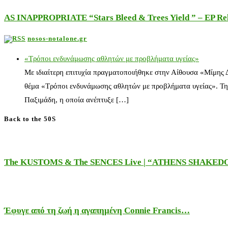
AS INAPPROPRIATE “Stars Bleed & Trees Yield ” – EP Releas
nosos-notalone.gr
«Τρόποι ενδυνάμωσης αθλητών με προβλήματα υγείας»
Με ιδιαίτερη επιτυχία πραγματοποιήθηκε στην Αίθουσα «Μίμης
θέμα «Τρόποι ενδυνάμωσης αθλητών με προβλήματα υγείας». Τη
Παξιμάδη, η οποία ανέπτυξε […]
Back to the 50S
The KUSTOMS & The SENCES Live | “ATHENS SHAKE
Έφυγε από τη ζωή η αγαπημένη Connie Francis…