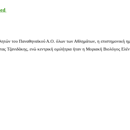
sed
λητών του Παναθηναϊκού Α.Ο. όλων των Αθλημάτων, η επιστημονική ημ
ας Τζανιδάκης, ενώ κεντρική ομιλήτρια ήταν η Μοριακή Βιολόγος Ελέ