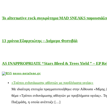
Το alternative rock συγκρότημα MAD SNEAKS παρουσιάζει 
13 χρόνια Εξαρχειώτης – Διήμερο Φεστιβάλ
AS INAPPROPRIATE “Stars Bleed & Trees Yield ” – EP Releas
nosos-notalone.gr
«Τρόποι ενδυνάμωσης αθλητών με προβλήματα υγείας»
Με ιδιαίτερη επιτυχία πραγματοποιήθηκε στην Αίθουσα «Μίμης
θέμα «Τρόποι ενδυνάμωσης αθλητών με προβλήματα υγείας». Τη
Παξιμάδη, η οποία ανέπτυξε […]