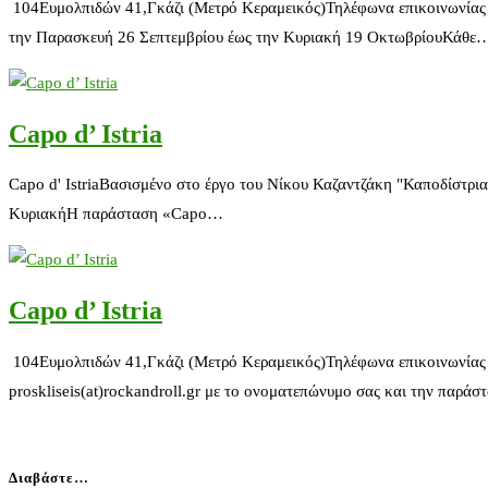
104Ευμολπιδών 41,Γκάζι (Μετρό Κεραμεικός)Τηλέφωνα επικοινωνίας 
την Παρασκευή 26 Σεπτεμβρίου έως την Κυριακή 19 ΟκτωβρίουΚάθε
Capo d’ Istria
Capo d' IstriaΒασισμένο στο έργο του Νίκου Καζαντζάκη "Καποδίστρ
ΚυριακήΗ παράσταση «Capo…
Capo d’ Istria
104Ευμολπιδών 41,Γκάζι (Μετρό Κεραμεικός)Τηλέφωνα επικοινωνίας 2
proskliseis(at)rockandroll.gr με το ονοματεπώνυμο σας και την παρά
Διαβάστε…