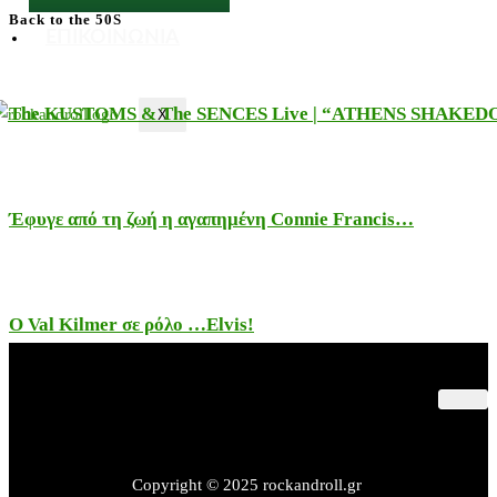
Back to the 50S
ΕΠΙΚΟΙΝΩΝΙΑ
The KUSTOMS & The SENCES Live | “ATHENS SHAKE
X
Έφυγε από τη ζωή η αγαπημένη Connie Francis…
Ο Val Kilmer σε ρόλο …Elvis!
Παλαιότερες Συναυλίες
Θέατρο – Πολιτισμός
Εκδηλώσεις – Βιβλία
Copyright © 2025 rockandroll.gr
Rock&Sports