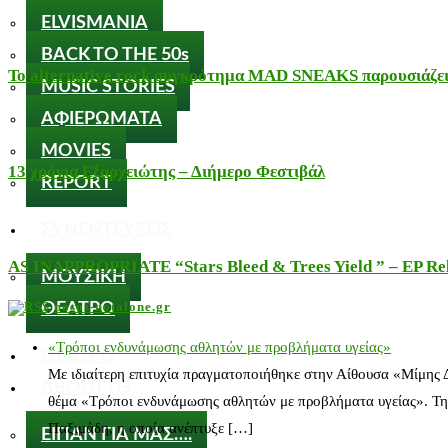
ELVISMANIA
BACK TO THE 50s
Το alternative rock συγκρότημα MAD SNEAKS παρουσιάζει 
MUSIC STORIES
ΑΦΙΕΡΩΜΑΤΑ
MOVIES
13 χρόνια Εξαρχειώτης – Διήμερο Φεστιβάλ
REPORT
ΣΥΝΕΝΤΕΥΞΕΙΣ
AS INAPPROPRIATE “Stars Bleed & Trees Yield ” – EP Releas
ΜΟΥΣΙΚΗ
nosos-notalone.gr
ΘΕΑΤΡΟ
«Τρόποι ενδυνάμωσης αθλητών με προβλήματα υγείας»
ΘΕΑΤΡΟ
Με ιδιαίτερη επιτυχία πραγματοποιήθηκε στην Αίθουσα «Μίμης
ABOUT US
θέμα «Τρόποι ενδυνάμωσης αθλητών με προβλήματα υγείας». Τη
Παξιμάδη, η οποία ανέπτυξε […]
ΕΙΠΑΝ ΓΙΑ ΜΑΣ….