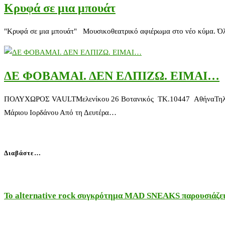
Κρυφά σε μια μπουάτ
"Κρυφά σε μια μπουάτ" Μουσικοθεατρικό αφιέρωμα στο νέο κύμα. Όλα
ΔΕ ΦΟΒΑΜΑΙ. ΔΕΝ ΕΛΠΙΖΩ. ΕΙΜΑΙ…
ΠΟΛΥΧΩΡΟΣ VAULTΜελενίκου 26 Βοτανικός TK.10447 ΑθήναΤηλ. 2
Μάριου Ιορδάνου Από τη Δευτέρα…
Διαβάστε…
Το alternative rock συγκρότημα MAD SNEAKS παρουσιάζει 