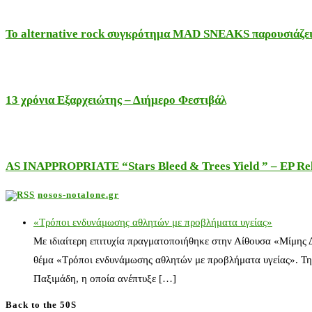
Το alternative rock συγκρότημα MAD SNEAKS παρουσιάζει 
13 χρόνια Εξαρχειώτης – Διήμερο Φεστιβάλ
AS INAPPROPRIATE “Stars Bleed & Trees Yield ” – EP Releas
nosos-notalone.gr
«Τρόποι ενδυνάμωσης αθλητών με προβλήματα υγείας»
Με ιδιαίτερη επιτυχία πραγματοποιήθηκε στην Αίθουσα «Μίμης
θέμα «Τρόποι ενδυνάμωσης αθλητών με προβλήματα υγείας». Τη
Παξιμάδη, η οποία ανέπτυξε […]
Back to the 50S