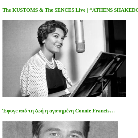
The KUSTOMS & The SENCES Live | “ATHENS SHAKE
Έφυγε από τη ζωή η αγαπημένη Connie Francis…