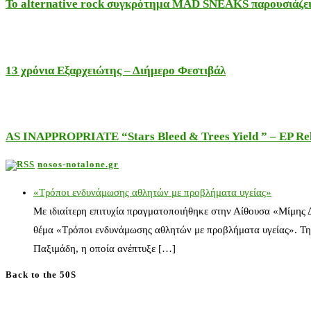
Το alternative rock συγκρότημα MAD SNEAKS παρουσιάζει 
13 χρόνια Εξαρχειώτης – Διήμερο Φεστιβάλ
AS INAPPROPRIATE “Stars Bleed & Trees Yield ” – EP Releas
nosos-notalone.gr
«Τρόποι ενδυνάμωσης αθλητών με προβλήματα υγείας»
Με ιδιαίτερη επιτυχία πραγματοποιήθηκε στην Αίθουσα «Μίμης
θέμα «Τρόποι ενδυνάμωσης αθλητών με προβλήματα υγείας». Τη
Παξιμάδη, η οποία ανέπτυξε […]
Back to the 50S