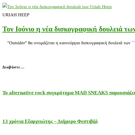
URIAH HEEP
Τον Ιούνιο η νέα δισκογραφική δουλειά τω
"Outsider" θα ονομάζεται η καινούργια δισκογραφική δουλειά των ΄΄
Διαβάστε…
Το alternative rock συγκρότημα MAD SNEAKS παρουσιάζει 
13 χρόνια Εξαρχειώτης – Διήμερο Φεστιβάλ