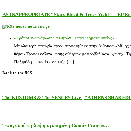
AS INAPPROPRIATE “Stars Bleed & Trees Yield ” – EP Releas
nosos-notalone.gr
«Τρόποι ενδυνάμωσης αθλητών με προβλήματα υγείας»
Με ιδιαίτερη επιτυχία πραγματοποιήθηκε στην Αίθουσα «Μίμης
θέμα «Τρόποι ενδυνάμωσης αθλητών με προβλήματα υγείας». Τη
Παξιμάδη, η οποία ανέπτυξε […]
Back to the 50S
The KUSTOMS & The SENCES Live | “ATHENS SHAKE
Έφυγε από τη ζωή η αγαπημένη Connie Francis…