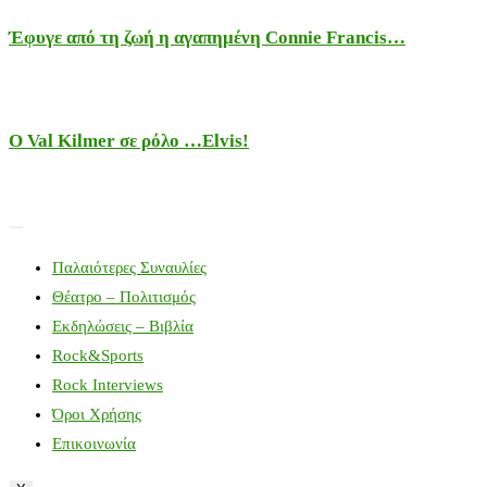
Έφυγε από τη ζωή η αγαπημένη Connie Francis…
Ο Val Kilmer σε ρόλο …Elvis!
Παλαιότερες Συναυλίες
Θέατρο – Πολιτισμός
Εκδηλώσεις – Βιβλία
Rock&Sports
Rock Interviews
Όροι Χρήσης
Επικοινωνία