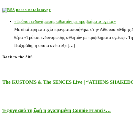
nosos-notalone.gr
«Τρόποι ενδυνάμωσης αθλητών με προβλήματα υγείας»
Με ιδιαίτερη επιτυχία πραγματοποιήθηκε στην Αίθουσα «Μίμης
θέμα «Τρόποι ενδυνάμωσης αθλητών με προβλήματα υγείας». Τη
Παξιμάδη, η οποία ανέπτυξε […]
Back to the 50S
The KUSTOMS & The SENCES Live | “ATHENS SHAKE
Έφυγε από τη ζωή η αγαπημένη Connie Francis…