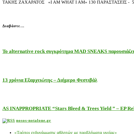
ΤΑΚΗΣ ΖΑΧΑΡΑΤΟΣ «I AM WHAT I AM» 130 ΠΑΡΑΣΤΑΣΕΙΣ - 50.00
Διαβάστε…
Το alternative rock συγκρότημα MAD SNEAKS παρουσιάζει 
13 χρόνια Εξαρχειώτης – Διήμερο Φεστιβάλ
AS INAPPROPRIATE “Stars Bleed & Trees Yield ” – EP Releas
nosos-notalone.gr
«Τρόποι ενδυνάμωσης αθλητών με προβλήματα υγείας»