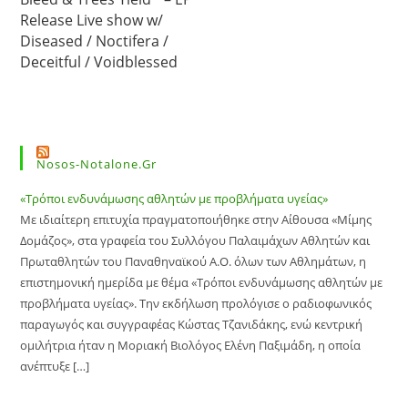
Release Live show w/
Diseased / Noctifera /
Deceitful / Voidblessed
Nosos-Notalone.gr
«Τρόποι ενδυνάμωσης αθλητών με προβλήματα υγείας»
Με ιδιαίτερη επιτυχία πραγματοποιήθηκε στην Αίθουσα «Μίμης
Δομάζος», στα γραφεία του Συλλόγου Παλαιμάχων Αθλητών και
Πρωταθλητών του Παναθηναϊκού Α.Ο. όλων των Αθλημάτων, η
επιστημονική ημερίδα με θέμα «Τρόποι ενδυνάμωσης αθλητών με
προβλήματα υγείας». Την εκδήλωση προλόγισε ο ραδιοφωνικός
παραγωγός και συγγραφέας Κώστας Τζανιδάκης, ενώ κεντρική
ομιλήτρια ήταν η Μοριακή Βιολόγος Ελένη Παξιμάδη, η οποία
ανέπτυξε […]