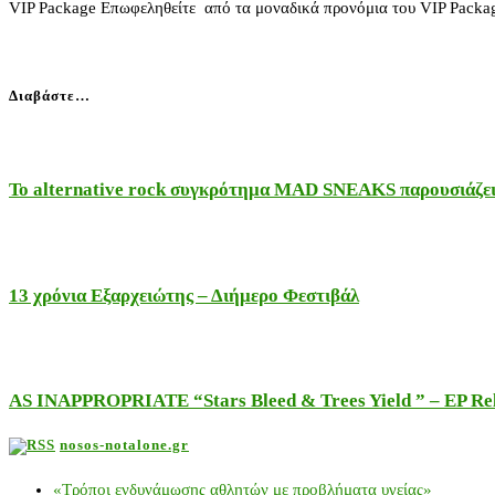
VIP Package Επωφεληθείτε από τα μοναδικά προνόμια του VIP Packa
Διαβάστε…
Το alternative rock συγκρότημα MAD SNEAKS παρουσιάζει 
13 χρόνια Εξαρχειώτης – Διήμερο Φεστιβάλ
AS INAPPROPRIATE “Stars Bleed & Trees Yield ” – EP Releas
nosos-notalone.gr
«Τρόποι ενδυνάμωσης αθλητών με προβλήματα υγείας»