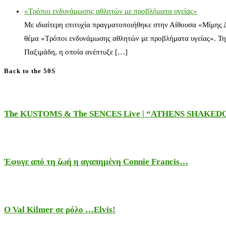
«Τρόποι ενδυνάμωσης αθλητών με προβλήματα υγείας»
Με ιδιαίτερη επιτυχία πραγματοποιήθηκε στην Αίθουσα «Μίμης
θέμα «Τρόποι ενδυνάμωσης αθλητών με προβλήματα υγείας». Τη
Παξιμάδη, η οποία ανέπτυξε […]
Back to the 50S
The KUSTOMS & The SENCES Live | “ATHENS SHAKE
Έφυγε από τη ζωή η αγαπημένη Connie Francis…
Ο Val Kilmer σε ρόλο …Elvis!